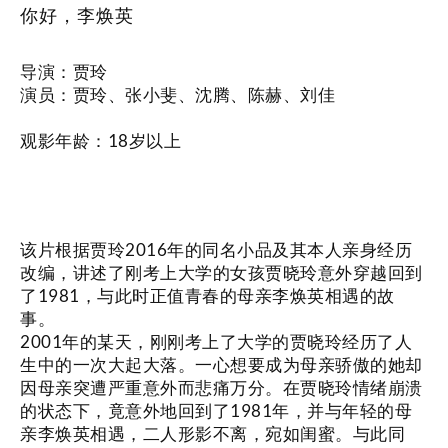
你好，李焕英
导演：贾玲
演员：贾玲、张小斐、沈腾、陈赫、刘佳
观影年龄：18岁以上
剧情简介
该片根据贾玲2016年的同名小品及其本人亲身经历
改编，讲述了刚考上大学的女孩贾晓玲意外穿越回到
了1981，与此时正值青春的母亲李焕英相遇的故
事。
2001年的某天，刚刚考上了大学的贾晓玲经历了人
生中的一次大起大落。一心想要成为母亲骄傲的她却
因母亲突遭严重意外而悲痛万分。在贾晓玲情绪崩溃
的状态下，竟意外地回到了1981年，并与年轻的母
亲李焕英相遇，二人形影不离，宛如闺蜜。与此同