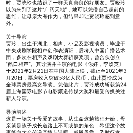
时，贾晓玲也结识了一群天真善良的好朋友。贾晓玲
以为来到了这片“广阔天地”，她可以凭借自己超前的
思维，让母亲大有作为，但结果却让贾晓玲感到意
外。
关于导演
贾玲，出生于湖北，相声、小品及影视演员，毕业于
中央戏剧学院相声创作表演班，后考入中国广播艺术
团，多次在相声及戏剧大赛斩获奖项，曾合伙创立
“酷口相声”。其导演并主演的电影《你好，李焕英》
于2021年2月21日在中国大陆上映，截止至2021年3
月20日，票房收入突破53亿人民币，由此贾玲成为
全球票房最高女导演。凭借此片，贾玲成功斩获第24
届上海国际电影节电影频道传媒大奖和最受传媒关注
新人导演。
导演阐述
这是一场关于母爱的故事，从生命这趟旅程开始，母
亲就是孩子成长道路上不可或缺的角色，希望这个故
事能向大众传递亲情与温暖，感恩母爱，及时行孝。